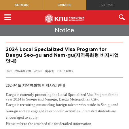
KOREAN
CHINESE
SITEMAP
Notice
2024 Local Specialized Visa Program for
Daegu Seo-gu and Nam-gu(지역특화형 비자사업
안내)
Date
2024/03/28
Writer
이수지
Hit
14803
2024
년도 지역특화형 비자사업 안내
Daegu is currently promoting the Local Specialized Visa Program for the
year 2024 in Seo-gu and Nam-gu, Daegu Metropolitan City.
Daegu is recruiting outstanding foreign talents who reside in Seo-gu and
Nam-gu and are engaged in economic activities. Interested students are
encouraged to apply.
Please refer to the attached file for detailed information.