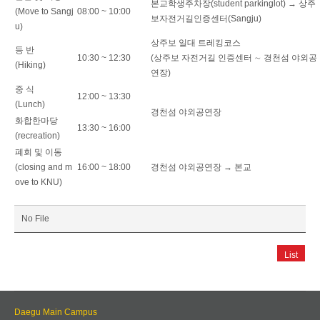
본교학생주차장(student parkinglot) → 상주
(Move to Sangj
08:00 ~ 10:00
보자전거길인증센터(Sangju)
u)
상주보 일대 트레킹코스
등 반
10:30 ~ 12:30
(상주보 자전거길 인증센터 ∼ 경천섬 야외공
(Hiking)
연장)
중 식
12:00 ~ 13:30
(Lunch)
경천섬 야외공연장
화합한마당
13:30 ~ 16:00
(recreation)
폐회 및 이동
(closing and m
16:00 ~ 18:00
경천섬 야외공연장 → 본교
ove to KNU)
No File
List
Daegu Main Campus