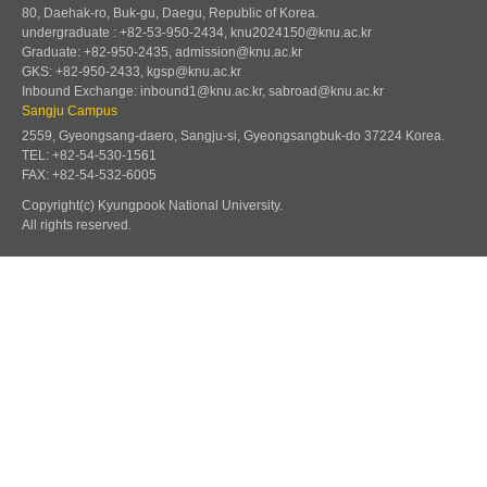
80, Daehak-ro, Buk-gu, Daegu, Republic of Korea.
undergraduate : +82-53-950-2434, knu2024150@knu.ac.kr
Graduate: +82-950-2435, admission@knu.ac.kr
GKS: +82-950-2433, kgsp@knu.ac.kr
Inbound Exchange: inbound1@knu.ac.kr, sabroad@knu.ac.kr
Sangju Campus
2559, Gyeongsang-daero, Sangju-si, Gyeongsangbuk-do 37224 Korea.
TEL: +82-54-530-1561
FAX: +82-54-532-6005
Copyright(c) Kyungpook National University.
All rights reserved.