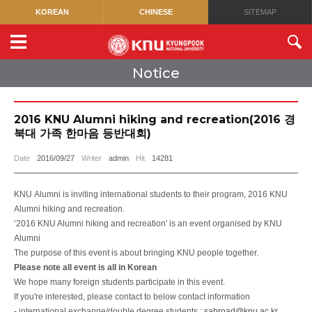
KOREAN
CHINESE
SITEMAP
Notice
2016 KNU Alumni hiking and recreation(2016 경
북대 가족 한마음 등반대회)
Date
2016/09/27
Writer
admin
Hit
14281
KNU Alumni is inviting international students to their program, 2016 KNU
Alumni hiking and recreation.
‘2016 KNU Alumni hiking and recreation' is an event organised by KNU
Alumni
The purpose of this event is about bringing KNU people together.
Please note all event is all in Korean
We
hope many foreign students participate in this event.
If you're interested, please contact to below contact information
- international exchange/double degree students :
sabroad@knu.ac.kr