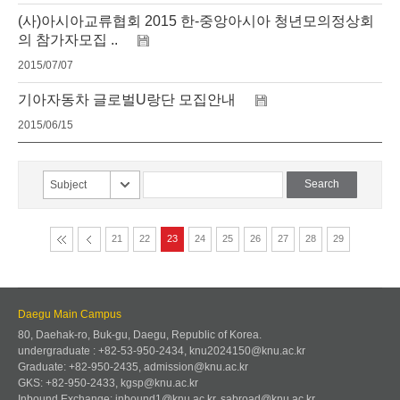
(사)아시아교류협회 2015 한-중앙아시아 청년모의정상회
의 참가자모집 ..
2015/07/07
기아자동차 글로벌U랑단 모집안내
2015/06/15
Subject
21
22
23
24
25
26
27
28
29
Daegu Main Campus
80, Daehak-ro, Buk-gu, Daegu, Republic of Korea.
undergraduate : +82-53-950-2434, knu2024150@knu.ac.kr
Graduate: +82-950-2435, admission@knu.ac.kr
GKS: +82-950-2433, kgsp@knu.ac.kr
Inbound Exchange: inbound1@knu.ac.kr, sabroad@knu.ac.kr